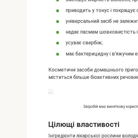
приводить у тонус і покращує 
універсальний засіб не залежи
надає пасмам шовковистість і
усуває свербіж;
має бактерицидну і в’яжучим 
Косметичні засоби домашнього приготу
міститься більше біоактивних речовин 
Звіробій має виняткову користь
Цілющі властивості
Інгредієнти лікарської рослини воло