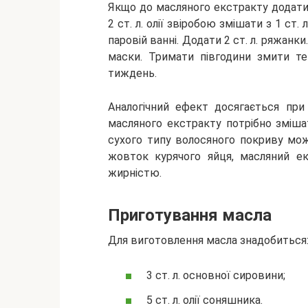
Якщо до масляного екстракту додати 
2 ст. л. олії звіробою змішати з 1 ст. л
паровій ванні. Додати 2 ст. л. ряжан
маски. Тримати півгодини змити т
тиждень.
Аналогічний ефект досягається при
масляного екстракту потрібно зміш
сухого типу волосяного покриву мо
жовток курячого яйця, масляний е
жирністю.
Приготування масла
Для виготовлення масла знадобиться
3 ст. л. основної сировини;
5 ст. л. олії соняшника.