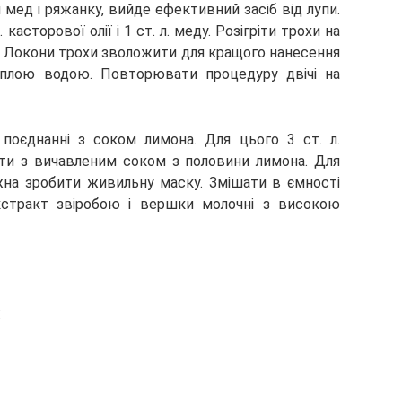
мед і ряжанку, вийде ефективний засіб від лупи.
. касторової олії і 1 ст. л. меду. Розігріти трохи на
ки. Локони трохи зволожити для кращого нанесення
еплою водою. Повторювати процедуру двічі на
 поєднанні з соком лимона. Для цього 3 ст. л.
ати з вичавленим соком з половини лимона. Для
жна зробити живильну маску. Змішати в ємності
кстракт звіробою і вершки молочні з високою
: