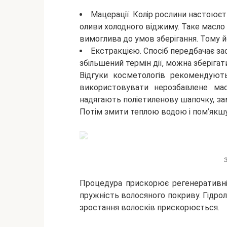
Мацерації. Колір рослини настоюєт
оливи холодного віджиму. Таке масло
вимоглива до умов зберігання. Тому йо
Екстракцією. Спосіб передбачає за
збільшений термін дії, можна зберігати
Відгуки косметологів рекомендують
використовувати нерозбавлене мас
надягають поліетиленову шапочку, з
Потім змити теплою водою і пом’як
Процедура прискорює регенеративні 
пружність волосяного покриву. Гідрол
зростання волосків прискорюється.