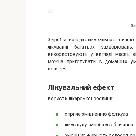
Зв
Звіробій володіє лікувальною силою
лікуванні багатьох захворюван
використовують у вигляді масла, ві
можна
приготувати в домашніх ум
волосся.
Лікувальний ефект
Користь лікарської рослини:
сприяє зміцненню фолікула;
лікує лупу, запобігає облисінню;
зменшує жирність волосся, пр