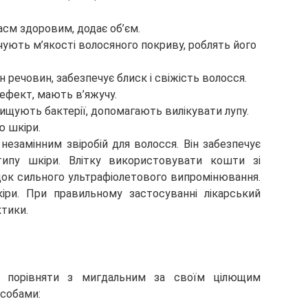
асм здоровим, додає об’єм.
ечують м’якості волосяного покриву, роблять його
н речовин, забезпечує блиск і свіжість волосся.
ефект, мають в’яжучу.
знищують бактерії, допомагають вилікувати лупу.
ю шкіри.
 незамінним звіробій для волосся. Він забезпечує
ипу шкіри. Влітку використовувати кошти зі
док сильного ультрафіолетового випромінювання.
ри. При правильному застосуванні лікарський
ктики.
а порівняти з мигдальним за своїм цілющим
особами: