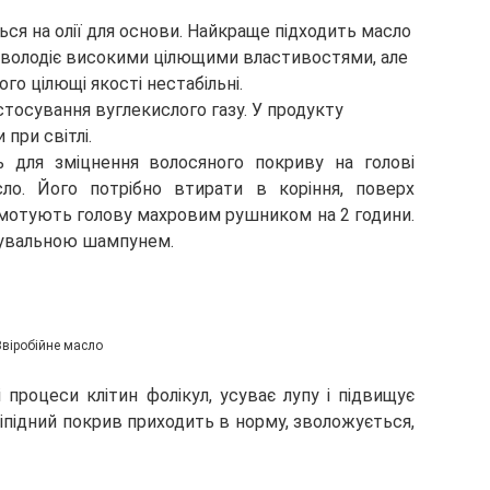
ься на олії для основи. Найкраще підходить масло
 володіє високими цілющими властивостями, але
го цілющі якості нестабільні.
стосування вуглекислого газу. У продукту
 при світлі.
 для зміцнення волосяного покриву на голові
ло. Його потрібно втирати в коріння, поверх
амотують голову махровим рушником на 2 години.
шувальною шампунем.
Звіробійне масло
процеси клітин фолікул, усуває лупу і підвищує
іпідний покрив приходить в норму, зволожується,