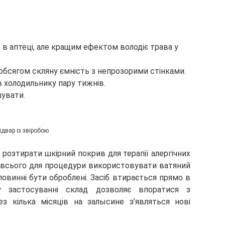
в аптеці, але кращим ефектом володіє трава у
 обсягом скляну ємність з непрозорими стінками.
в холодильнику пару тижнів.
шувати.
ідвар із звіробою
 розтирати шкірний покрив для терапії алергічних
е всього для процедури використовувати ватяний
 повинні бути оброблені. Засіб втирається прямо в
у застосуванні склад дозволяє впоратися з
з кілька місяців на залысине з’являться нові