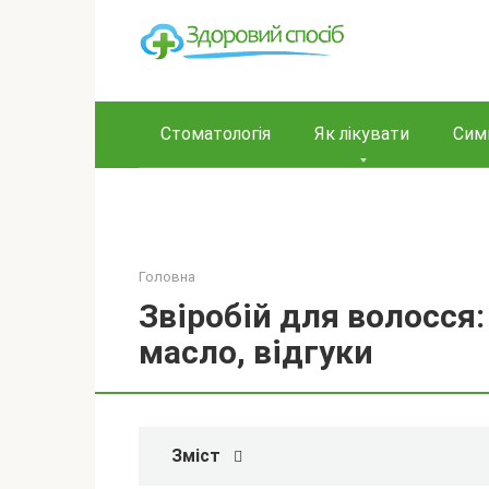
Перейти
до
вмісту
Стоматологія
Як лікувати
Сим
Головна
Звіробій для волосся:
масло, відгуки
Зміст