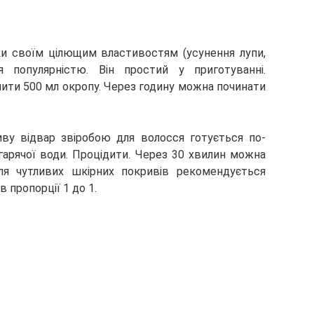
ки своїм цілющим властивостям (усунення лупи,
ся популярністю. Він простий у приготуванні.
 залити 500 мл окропу. Через годину можна починати
ву відвар звіробою для волосся готується по-
 гарячої води. Процідити. Через 30 хвилин можна
ля чутливих шкірних покривів рекомендується
в пропорції 1 до 1.