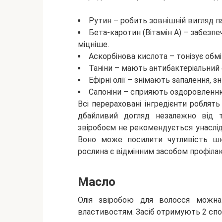
Рутин – робить зовнішній вигляд п
Бета-каротин (Вітамін А) – забезп
міцніше.
Аскорбінова кислота – тонізує обмі
Таніни – мають антибактеріальний 
Ефірні олії – знімають запалення, 
Сапоніни – сприяють оздоровленн
Всі перераховані інгредієнти роблять
дбайливий догляд незалежно від т
звіробоєм не рекомендується унаслі
Воно може посилити чутливість шкі
рослина є відмінним засобом профіла
Масло
Олія звіробою для волосся можн
властивостям. Засіб отримують 2 сп