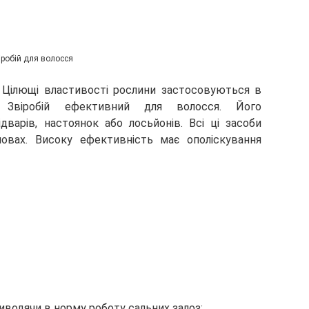
іробій для волосся
. Цілющі властивості рослини застосовуються в
ь. Звіробій ефективний для волосся. Його
дварів, настоянок або лосьйонів. Всі ці засоби
овах. Високу ефективність має ополіскування
иводячи в норму роботу сальних залоз;