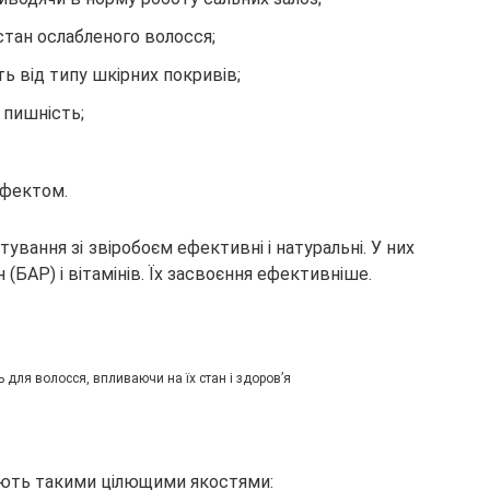
стан ослабленого волосся;
ть від типу шкірних покривів;
 пишність;
ефектом.
вання зі звіробоєм ефективні і натуральні. У них
(БАР) і вітамінів. Їх засвоєння ефективніше.
 для волосся, впливаючи на їх стан і здоров’я
діють такими цілющими якостями: