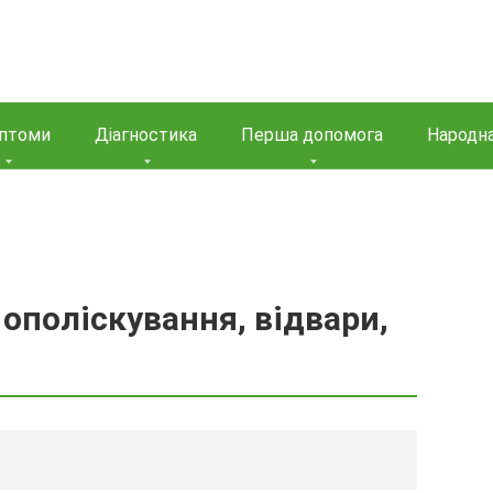
птоми
Діагностика
Перша допомога
Народн
 ополіскування, відвари,