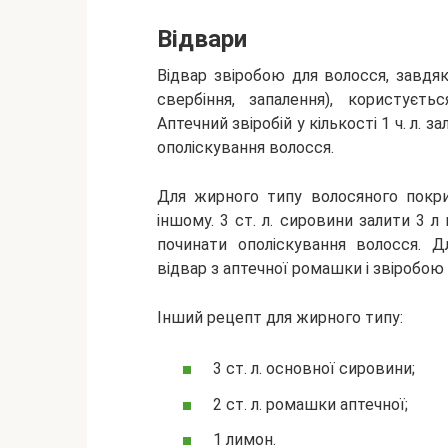
Відвари
Відвар звіробою для волосся, завдя
свербіння, запалення), користуєть
Аптечний звіробій у кількості 1 ч. л.
ополіскування волосся.
Для жирного типу волосяного покри
іншому. 3 ст. л. сировини залити 3 л
починати ополіскування волосся. Д
відвар з аптечної ромашки і звіробою 
Інший рецепт для жирного типу:
3 ст. л. основної сировини;
2 ст. л. ромашки аптечної;
1 лимон.