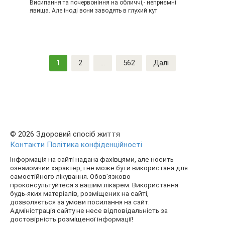
Висипання та почервоніння на обличчі,- неприємні
явища. Але іноді вони заводять в глухий кут
Пагінація
1
2
…
562
Далі
записів
© 2026 Здоровий спосіб життя
Контакти
Політика конфіденційності
Інформація на сайті надана фахівцями, але носить
ознайомчий характер, і не може бути використана для
самостійного лікування. Обов'язково
проконсультуйтеся з вашим лікарем. Використання
будь-яких матеріалів, розміщених на сайті,
дозволяється за умови посилання на сайт.
Адміністрація сайту не несе відповідальність за
достовірність розміщеної інформації!