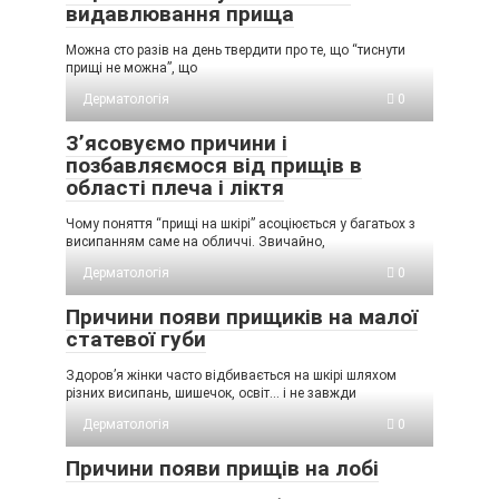
видавлювання прища
Можна сто разів на день твердити про те, що “тиснути
прищі не можна”, що
Дерматологія
0
З’ясовуємо причини і
позбавляємося від прищів в
області плеча і ліктя
Чому поняття “прищі на шкірі” асоціюється у багатьох з
висипанням саме на обличчі. Звичайно,
Дерматологія
0
Причини появи прищиків на малої
статевої губи
Здоров’я жінки часто відбивається на шкірі шляхом
різних висипань, шишечок, освіт… і не завжди
Дерматологія
0
Причини появи прищів на лобі