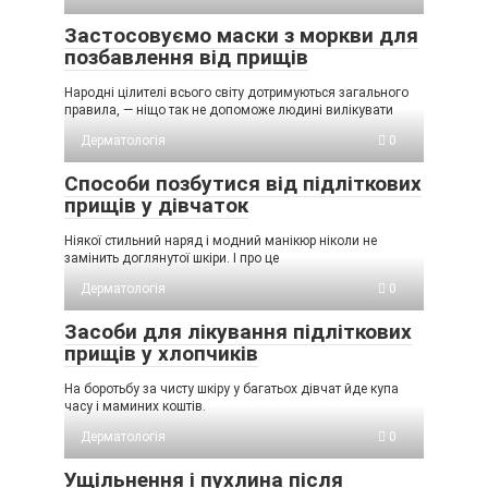
Застосовуємо маски з моркви для
позбавлення від прищів
Народні цілителі всього світу дотримуються загального
правила, — ніщо так не допоможе людині вилікувати
Дерматологія
0
Способи позбутися від підліткових
прищів у дівчаток
Ніякої стильний наряд і модний манікюр ніколи не
замінить доглянутої шкіри. І про це
Дерматологія
0
Засоби для лікування підліткових
прищів у хлопчиків
На боротьбу за чисту шкіру у багатьох дівчат йде купа
часу і маминих коштів.
Дерматологія
0
Ущільнення і пухлина після