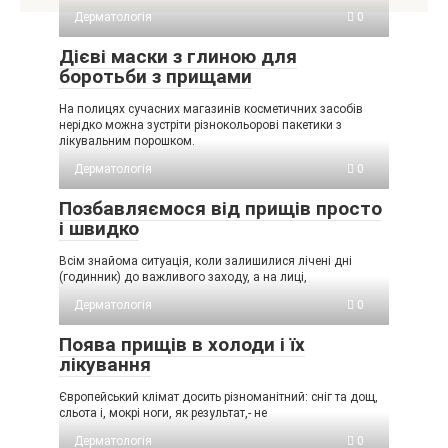
Дерматологія
0
Дієві маски з глиною для
боротьби з прищами
На полицях сучасних магазинів косметичних засобів
нерідко можна зустріти різнокольорові пакетики з
лікувальним порошком.
Дерматологія
0
Позбавляємося від прищів просто
і швидко
Всім знайома ситуація, коли залишилися лічені дні
(годинник) до важливого заходу, а на лиці,
Дерматологія
0
Поява прищів в холоди і їх
лікування
Європейський клімат досить різноманітний: сніг та дощ,
сльота і, мокрі ноги, як результат,- не
Дерматологія
0