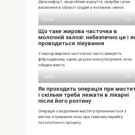
Дискомфорт, хворобливі відчуття, свербіж і різні
висипання в області грудей у чоловіків і жінок
Запор
0
Що таке жирова часточка в
молочній залозі: небезпечно це і я
проводиться лікування
У народі жирової часточкою часто іменують
фіброаденому, однак це різні новоутворення, хоча
обидва мають
Запор
0
Як проходить операція при мастит
і скільки треба лежати в лікарні
після його розтину
Операція з видалення маститу призначається з
метою отримання гною при тяжкому перебігу
патологічного процесу.