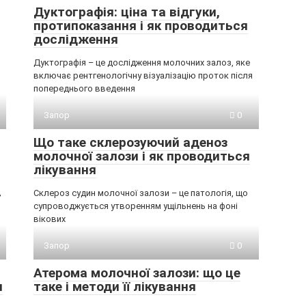
Дуктографія: ціна та відгуки,
протипоказання і як проводиться
дослідження
Дуктографія – це дослідження молочних залоз, яке
включає рентгенологічну візуалізацію проток після
попереднього введення
Запор
0
Що таке склерозуючий аденоз
молочної залози і як проводиться
лікування
,
Склероз судин молочної залози – це патологія, що
супроводжується утворенням ущільнень на фоні
вікових
Запор
0
Атерома молочної залози: що це
и
таке і методи її лікування