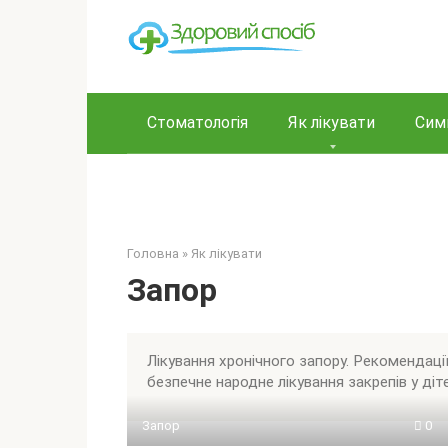
Перейти
до
вмісту
Стоматологія
Як лікувати
Сим
Головна
»
Як лікувати
Запор
Лікування хронічного запору. Рекомендації
безпечне народне лікування закрепів у діте
Запор
0