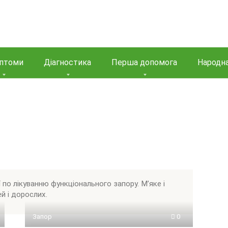
птоми
Діагностика
Перша допомога
Народн
 по лікуванню функціонального запору. М’яке і
й і дорослих.
Запор
0