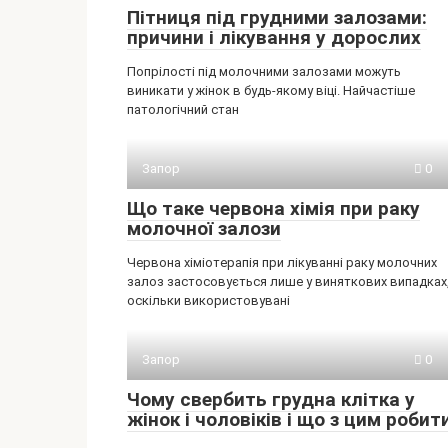
Пітниця під грудними залозами:
причини і лікування у дорослих
Попрілості під молочними залозами можуть
виникати у жінок в будь-якому віці. Найчастіше
патологічний стан
Запор
0
Що таке червона хімія при раку
молочної залози
Червона хіміотерапія при лікуванні раку молочних
залоз застосовується лише у виняткових випадках
оскільки використовувані
Запор
0
Чому свербить грудна клітка у
жінок і чоловіків і що з цим робит