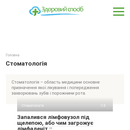
Перейти
до
вмісту
Головна
Стоматологія
Стоматологія – область медицини основне
призначення якої лікування і попередження
захворювань зубів і порожнини рота.
Стоматологія
0
Запалився лімфовузол під
щелепою, або чим загрожує
лімфаденіт ::