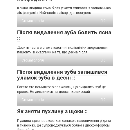
Кожна людина хоча б раз у житті стикався з запаленням
лімфовузлів. Найчастіше лікарі діагностують
Стоматологія
0
Після видалення зуба болить ясна
::
Досить часто в стоматологічні поліклініки звертаються
пацієнти зі скаргами на те, що десна після
Стоматологія
0
Після видалення зуба залишився
уламок зуба в десні ::
Багато хто помилково вважають, що видалити зуб це
просто. Не дивлячись на достатньо високий
Стоматологія
0
Як зняти пухлину з щоки ::
Пухлина щоки вважається ознакою накопичення рідини
в тканинах. Це супроводжується болем і дискомфортом.