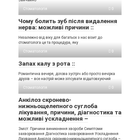
Звичайно
Стоматологія
0
Чому болить зуб після видалення
нерва: можливі причини ::
Незалежно від віку для багатьох з нас візит до
стоматолога це та процедура, яку
Стоматологія
0
Запах калу з рота ::
Романтична вечеря, ділова зустріч або просто вечірка
друзів – все настрій може зіпсувати відштовхуючий
Стоматологія
0
Анкілоз скронево-
нижньощелепного суглоба
лікування, причини, діагностика та
можливі ускладнення –
Зміст: Причини виникнення хвороби Симптоми
захворювання Діагностика захворювання Ускладнення
Лікування Анкілоз скронево-нижньощелепного суглоба –