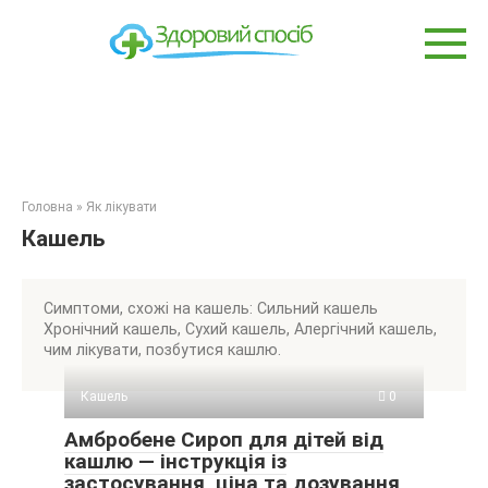
Перейти
до
вмісту
Головна
»
Як лікувати
Кашель
Симптоми, схожі на кашель: Сильний кашель
Хронічний кашель, Сухий кашель, Алергічний кашель,
чим лікувати, позбутися кашлю.
Кашель
0
Амбробене Сироп для дітей від
кашлю — інструкція із
застосування, ціна та дозування,