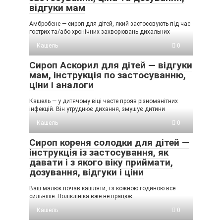
відгуки мам
Амбробене — сироп для дітей, який застосовують під час
гострих та/або хронічних захворювань дихальних
Кашель
0
Сироп Аскорил для дітей — відгуки
мам, інструкція по застосуванню,
ціни і аналоги
Кашель — у дитячому віці часте прояв різноманітних
інфекцій. Він утруднює дихання, змушує дитини
Кашель
0
Сироп кореня солодки для дітей —
інструкція із застосування, як
давати і з якого віку приймати,
дозування, відгуки і ціни
Ваш малюк почав кашляти, і з кожною годиною все
сильніше. Поліклініка вже не працює.
Кашель
0