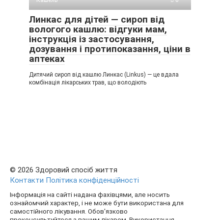
Кашель
0
Линкас для дітей — сироп від
вологого кашлю: відгуки мам,
інструкція із застосування,
дозування і протипоказання, ціни в
аптеках
Дитячий сироп від кашлю Линкас (Linkus) — це вдала
комбінація лікарських трав, що володіють
© 2026 Здоровий спосіб життя
Контакти
Політика конфіденційності
Інформація на сайті надана фахівцями, але носить
ознайомчий характер, і не може бути використана для
самостійного лікування. Обов'язково
проконсультуйтеся з вашим лікарем. Використання