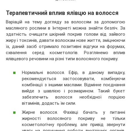
Терапевтичний вплив ялівцю на волосся
Варіацій на тему догляду за волоссям за допомогою
масляного рослини в Інтернеті можна знайти безліч. За
здатність очищати шкірний покрив голови від зайвого
жиру і токсинів, давати волоскам нове життя, зміцнюючи
їх, даний засіб отримало позитивні відгуки на форумах,
схвалення серед косметологів. Розглянемо вплив
ялівцевого речовини на різні типи волосяного покриву.
Нормальні волосся. Ефір, в даному випадку,
рекомендується застосовувати, комбінуючи
комбінації з іншими маслами. Відмінне поєднання
вийде з шавлією і розмарином. Такий букет
забезпечить волосся необхідної порцією
вітамінів, додасть їм сили.
Жирне волосся. Фахівці бачать у питанні
жирності волосяного покриву не тільки
косметологічну проблему, але привід звернути
увагу на порушення роботи внутрішніх органів.