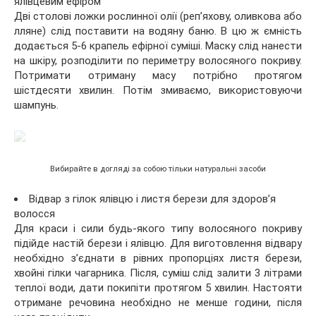
ялівцевим ефіром
Дві столові ложки рослинної олії (реп’яхову, оливкова або
лляне) слід поставити на водяну баню. В цю ж ємність
додається 5-6 крапель ефірної суміші. Маску слід нанести
на шкіру, розподілити по периметру волосяного покриву.
Потримати отриману масу потрібно протягом
шістдесяти хвилин. Потім змиваємо, використовуючи
шампунь.
Вибирайте в догляді за собою тільки натуральні засоби
Відвар з гілок ялівцю і листя берези для здоров’я
волосся
Для краси і сили будь-якого типу волосяного покриву
підійде настій берези і ялівцю. Для виготовлення відвару
необхідно з’єднати в рівних пропорціях листя берези,
хвойні гілки чагарника. Після, суміш слід залити 3 літрами
теплої води, дати покипіти протягом 5 хвилин. Настояти
отримане речовина необхідно не менше години, після