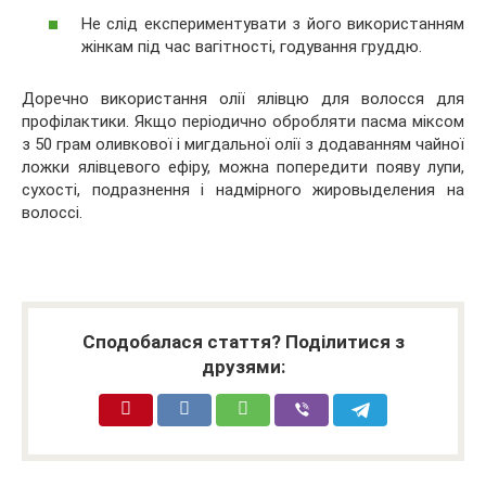
Не слід експериментувати з його використанням
жінкам під час вагітності, годування груддю.
Доречно використання олії ялівцю для волосся для
профілактики. Якщо періодично обробляти пасма міксом
з 50 грам оливкової і мигдальної олії з додаванням чайної
ложки ялівцевого ефіру, можна попередити появу лупи,
сухості, подразнення і надмірного жировыделения на
волоссі.
Сподобалася стаття? Поділитися з
друзями: