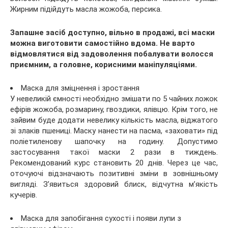
Жирним підійдуть масла жожоба, персика.
Запашне засіб доступно, вільно в продажі, всі маски
можна виготовити самостійно вдома. Не варто
відмовлятися від задоволення побалувати волосся
приємним, а головне, корисними маніпуляціями.
Маска для зміцнення і зростання
У невеликій ємності необхідно змішати по 5 чайних ложок
ефірів жожоба, розмарину, гвоздики, ялівцю. Крім того, не
зайвим буде додати невелику кількість масла, віджатого
зі злаків пшениці. Маску нанести на пасма, «заховати» під
поліетиленову шапочку на годину. Допустимо
застосування такої маски 2 рази в тиждень.
Рекомендований курс становить 20 днів. Через це час,
оточуючі відзначають позитивні зміни в зовнішньому
вигляді. З’явиться здоровий блиск, відчутна м’якість
кучерів.
Маска для запобігання сухості і появи лупи з