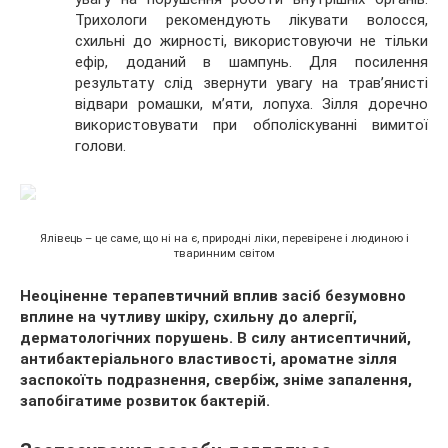
Трихологи рекомендують лікувати волосся,
схильні до жирності, використовуючи не тільки
ефір, доданий в шампунь. Для посилення
результату слід звернути увагу на трав’янисті
відвари ромашки, м’яти, лопуха. Зілля доречно
використовувати при обполіскуванні вимитої
голови.
Ялівець – це саме, що ні на є, природні ліки, перевірене і людиною і
тваринним світом
Неоціненне терапевтичний вплив засіб безумовно
вплине на чутливу шкіру, схильну до алергії,
дерматологічних порушень. В силу антисептичний,
антибактеріального властивості, ароматне зілля
заспокоїть подразнення, свербіж, зніме запалення,
запобігатиме розвиток бактерій.