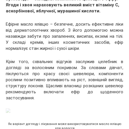
Ягоди і хвоя нараховують великий вміст вітаміну С,
аскорбінової, яблучної, мурашиної кислоти.
Ефірне масло ялівцю – безпечне, досить ефективне ліки
від дерматологічних хвороб. З його допомогою можна
назавжди забути про запаленнях, висипах, екземі на тілі.
У складі кремів, інших косметичних засобів, ефір
нормалізує стан жирної і сухої шкіри.
Крім того, схвальних відгуків заслужив целебник в
догляді за волосяним покривом. За словами дівчат,
піклуються про красу своєї шевелюри, компоненти
рослини позитивно впливають на ріст, зовнішній вигляд,
структуру локонів. Щасливі власниці розкішних шевелюр
рекомендують включати ефір до щоденного
застосування.
Як варіант догляду і лікування може використовуватися масло ялівцю
для волосся