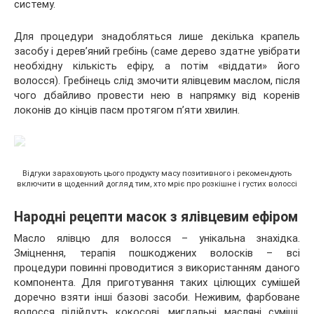
систему.
Для процедури знадобляться лише декілька крапель
засобу і дерев’яний гребінь (саме дерево здатне увібрати
необхідну кількість ефіру, а потім «віддати» його
волосся). Гребінець слід змочити ялівцевим маслом, після
чого дбайливо провести нею в напрямку від коренів
локонів до кінців пасм протягом п’яти хвилин.
Відгуки зараховують цього продукту масу позитивного і рекомендують
включити в щоденний догляд тим, хто мріє про розкішне і густих волоссі
Народні рецепти масок з ялівцевим ефіром
Масло ялівцю для волосся – унікальна знахідка.
Зміцнення, терапія пошкоджених волосків – всі
процедури повинні проводитися з використанням даного
компонента. Для приготування таких цілющих сумішей
доречно взяти інші базові засоби. Неживим, фарбоване
волосся підійдуть кокосові, мигдальні масляні суміші.