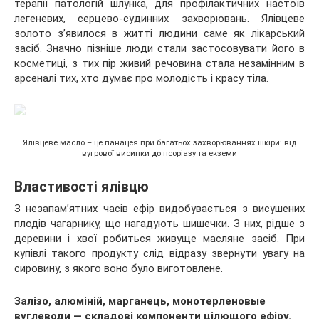
терапії патологій шлунка, для профілактичних настоїв
легеневих, серцево-судинних захворювань. Ялівцеве
золото з’явилося в житті людини саме як лікарський
засіб. Значно пізніше люди стали застосовувати його в
косметиці, з тих пір живий речовина стала незамінним в
арсеналі тих, хто думає про молодість і красу тіла.
Ялівцеве масло – це панацея при багатьох захворюваннях шкіри: від
вугрової висипки до псоріазу та екземи
Властивості ялівцю
З незапам’ятних часів ефір видобувається з висушених
плодів чагарнику, що нагадують шишечки. З них, рідше з
деревини і хвої робиться живуще масляне засіб. При
купівлі такого продукту слід відразу звернути увагу на
сировину, з якого воно було виготовлене.
Залізо, алюміній, марганець, монотерленовые
вуглеводи — складові компоненти цілющого ефіру.