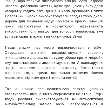
краще характеризує властивості ялівцю. Його недарма
назвали «рослиною життя», адже про цілющу силу дарів
чагарнику ходять легенди ще з часів Древнього Єгипту.
Прабатьки широко використовували плоди і хвою диво-
дерева для
лікування недуг. Сучасні ж красуні знайшли
йому застосування в косметології: ефективність
використання олії ялівцю для волосся, наприклад, вже
встигли оцінити жінки з різних куточків Землі.
Перші згадки про нього відзначаються в Біблії.
Стародавні єгиптяни використовували сировину
вічнозеленого дерева, як потужну зброю проти хвороби,
смутного настрою, душевних мук, втоми. А давньоруські
навіть язичники надавали чагарнику божественне
значення: люди вірили, що кілька колючих гілочок
захищають від злих духів і неприємностей.
Так чи інакше, про величезному спектрі цілющих
властивостей ялівцю ніхто сперечатися не стане. Ефір і
ягоди рослини використовуються як антисептичну,
антибактеріальну, загоює засіб. Застосовуються в