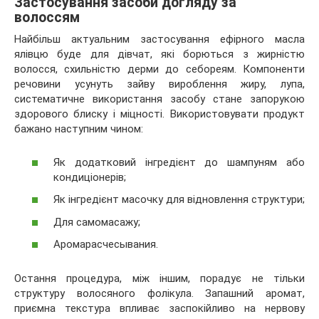
Застосування засоби догляду за
волоссям
Найбільш актуальним застосування ефірного масла
ялівцю буде для дівчат, які борються з жирністю
волосся, схильністю дерми до себореям. Компоненти
речовини усунуть зайву вироблення жиру, лупа,
систематичне використання засобу стане запорукою
здорового блиску і міцності. Використовувати продукт
бажано наступним чином:
Як додатковий інгредієнт до шампуням або
кондиціонерів;
Як інгредієнт масочку для відновлення структури;
Для самомасажу;
Аромарасчесывания.
Остання процедура, між іншим, порадує не тільки
структуру волосяного фолікула. Запашний аромат,
приємна текстура впливає заспокійливо на нервову