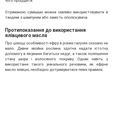
чого процідити.
Отриманою сумішшю можна сміливо використовувати в
тандемі з шампунем або замість ополіскувача.
Протипоказання до використання
ялівцевого масла
Про цілющі особливості ефіру в різних галузях сказано не
мало. Дивне хвойна рослина здатна надати істотну
допомогу в лікуванні багатьох недуг, а також поліпшення
стану шкіри і волосяного покриву. Однак навіть у
використанні такого унікального речовини, як ефірне
масло ялівцю, необхідно дотримуватися певні правила.