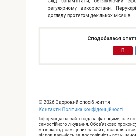
Слід запам’ятати, обтяжуючий еф
регулярному використанні. Перука
догляду протягом декількох місяців.
Сподобалася статт
© 2026 Здоровий спосіб життя
Контакти
Політика конфіденційності
Інформація на сайті надана фахівцями, але н
самостійного лікування. Обов'язково проконс
матеріалів, розміщених на сайті, дозволяєтьс
відповідальність за достовірність розміщеної