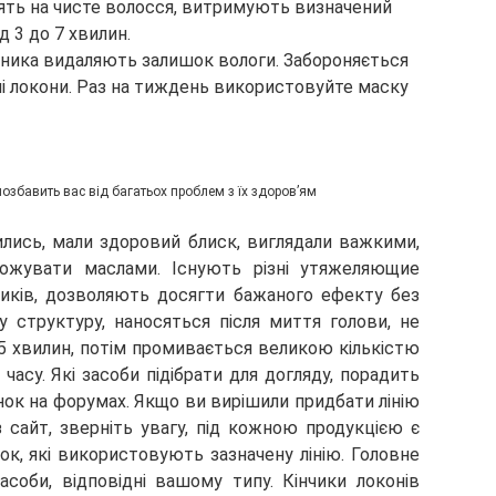
сять на чисте волосся, витримують визначений
д 3 до 7 хвилин.
ника видаляють залишок вологи. Забороняється
і локони. Раз на тиждень використовуйте маску
збавить вас від багатьох проблем з їх здоров’ям
лись, мали здоровий блиск, виглядали важкими,
ложувати маслами. Існують різні утяжеляющие
ників, дозволяють досягти бажаного ефекту без
у структуру, наносяться після миття голови, не
 хвилин, потім промивається великою кількістю
 часу. Які засоби підібрати для догляду, порадить
нок на форумах. Якщо ви вирішили придбати лінію
 сайт, зверніть увагу, під кожною продукцією є
нок, які використовують зазначену лінію. Головне
соби, відповідні вашому типу. Кінчики локонів