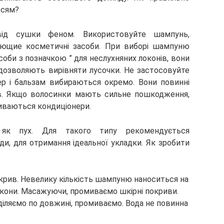
ссям?
від сушки феном. Використовуйте шампунь,
ляющие косметичні засоби. При виборі шампуню
би з позначкою ” для неслухняних локонів, вони
озволяють вирівняти лусочки. Не застосовуйте
ер і бальзам вибираються окремо. Вони повинні
в. Якщо волосинки мають сильне пошкодження,
иваються кондиціонери.
 як пух. Для такого типу рекомендується
, для отримання ідеальної укладки. Як зробити
рив. Невелику кількість шампуню наноситься на
кони. Масажуючи, промиваємо шкірні покриви.
іляємо по довжині, промиваємо. Вода не повинна