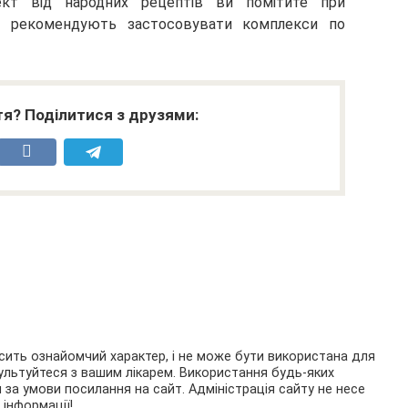
ект від народних рецептів ви помітите при
рі рекомендують застосовувати комплекси по
я? Поділитися з друзями:
осить ознайомчий характер, і не може бути використана для
ультуйтеся з вашим лікарем. Використання будь-яких
я за умови посилання на сайт. Адміністрація сайту не несе
 інформації!