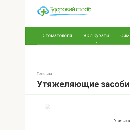
Перейти
до
вмісту
Стоматологія
Як лікувати
Сим
Головна
Утяжеляющие засоби 
Утяжеляю