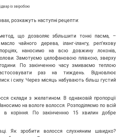
ідвар із звіробою
вах, розкажуть наступні рецепти:
етод, що дозволяє збільшити тонкі пасма, –
асло чайного дерева, іланг-ілангу, реп’яхову
порціях, наносимо на всю довжину локонів,
олови. Замотуємо целофановою плівкою, зверху
години. По закінченню часу змиваємо теплою
астосовувати раз на тиждень. Відновлює
иск і силу. Через місяць набувають більш густий
ся склади з желатином. В однаковій пропорції
аносимо на вологе волосся. Розподіляємо по всій
о в коріння. По закінченню 15 хвилин добре
вці. Як зробити волосся слухняним швидко?