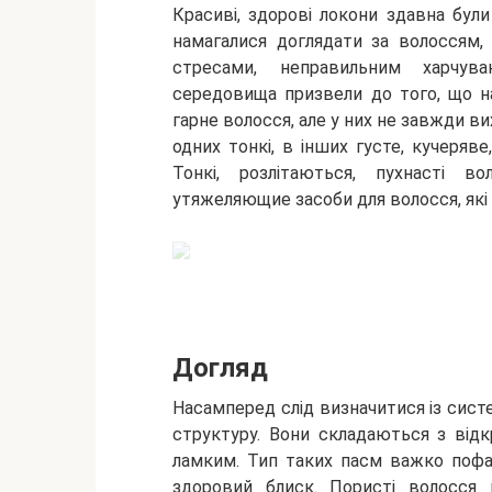
Красиві, здорові локони здавна були
намагалися доглядати за волоссям, 
стресами, неправильним харчув
середовища призвели до того, що на
гарне волосся, але у них не завжди в
одних тонкі, в інших густе, кучеряве
Тонкі, розлітаються, пухнасті в
утяжеляющие засоби для волосся, які
Догляд
Насамперед слід визначитися із сис
структуру. Вони складаються з від
ламким. Тип таких пасм важко пофар
здоровий блиск. Пористі волосся 