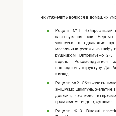
В
Як утяжелить волосся в домашніх умо
Рецепт №1. Найпростіший м
застосування олій. Беремо м
змішуємо в однакових про
масажними рухами на шкіру г
рушником. Витримуємо 2-3 
водою. Рекомендується з
пошкоджену структуру. Дає бл
вигляд.
Рецепт №2. Обтяжують волос
змішуємо шампунь, желатин. Н
довжині, частково втираєм
промиваємо водою, сушимо.
Рецепт №3. Вівсяні пласті