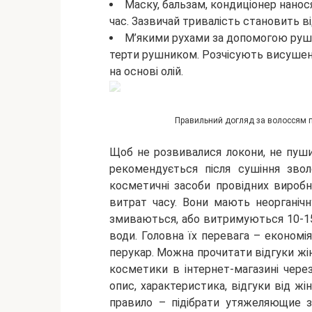
Маску, бальзам, кондиціонер нано
час. Зазвичай тривалість становить ві
М’якими рухами за допомогою руш
терти рушником. Розчісують висушен
на основі олій.
Правильний догляд за волоссям по
Щоб не розвивалися локони, не пуши
рекомендується після сушіння зво
косметичні засоби провідних вироб
витрат часу. Вони мають неорганічн
змиваються, або витримуються 10-15
води. Головна їх перевага – економія
перукар. Можна прочитати відгуки жі
косметики в інтернет-магазині через
опис, характеристика, відгуки від жі
правило – підібрати утяжеляющие за