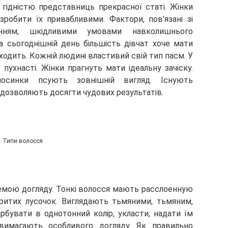
 гідністю представниць прекрасної статі. Жінки
зробити їх привабливими. Фактори, пов’язані зі
анням, шкідливими умовами навколишнього
 сьогоднішній день більшість дівчат хоче мати
иходить. Кожній людині властивий свій тип пасм. У
, пухнасті. Жінки прагнуть мати ідеальну зачіску.
олосинки псують зовнішній вигляд. Існують
 дозволяють досягти чудових результатів.
Типи волосся
темою догляду. Тонкі волосся мають расслоенную
критих лусочок. Виглядають тьмяними, тьмяним,
бувати в однотонний колір, укласти, надати їм
вимагають особливого догляду. Як правильно