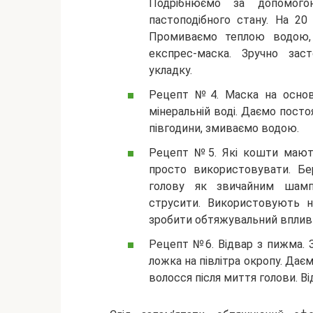
Подрібнюємо за допомог
пастоподібного стану. На 20
Промиваємо теплою водою,
експрес-маска. Зручно зас
укладку.
Рецепт №4. Маска на основі
мінеральній воді. Даємо пост
півгодини, змиваємо водою.
Рецепт №5. Які кошти мают
просто використовувати. Б
голову як звичайним шамп
струсити. Використовують н
зробити обтяжувальний вплив 
Рецепт №6. Відвар з пижма. З
ложка на півлітра окропу. Дає
волосся після миття голови. Ві