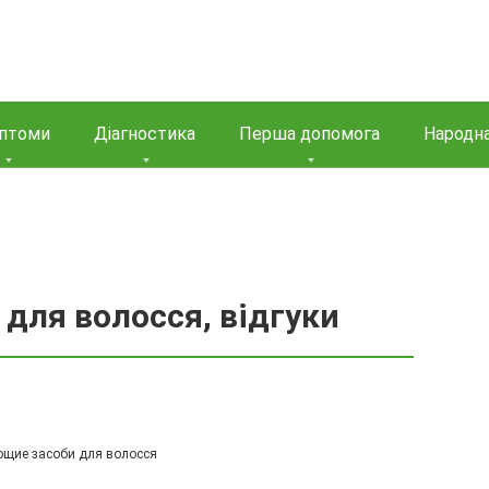
птоми
Діагностика
Перша допомога
Народн
для волосся, відгуки
щие засоби для волосся