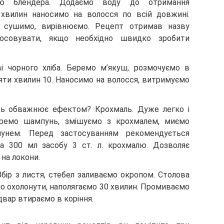
ою блендера. Додаємо воду до отримання
 хвилин наносимо на волосся по всій довжині.
 сушимо, вирівнюємо. Рецепт отримав назву
тосовувати, якщо необхідно швидко зробити
 чорного хліба. Беремо м’якуш, розмочуємо в
ояти хвилин 10. Наносимо на волосся, витримуємо
ь обважнює ефектом? Крохмаль. Дуже легко і
еремо шампунь, змішуємо з крохмалем, миємо
унем. Перед застосуванням рекомендується
а 300 мл засобу 3 ст. л. крохмалю. Дозволяє
на локони.
бір з листя, стебел заливаємо окропом. Столова
мо охолонути, наполягаємо 30 хвилин. Промиваємо
двар втираємо в коріння.