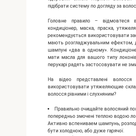
підібрати систему по догляду за воло
Головне правило – відмовтеся 
кондиціонер, маска, праска, утяже
рекомендується використовувати засо
мають розгладжувальним ефектом, д
шампуні «два в одному». Кондиціон
мати масла для вашого типу локоні
перукарі радять застосовувати не зм
На відео представлені волосся
використовувати утяжеляющие склади
волосся рівними і слухняним?
Правильно очищайте волосяний пок
попередньо змочені теплою водою ло
Активно вспениваем шампунь, розпод
бути холодною, або дуже гарячої.